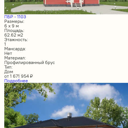
ПБР - 1103
Размеры:
6 х 9 м
Площадь:
62.62 м2
Этажность:
1
Мансарда:
Нет
Материал:
Профилированный брус
Тип:
Дом
от
1 671 954
₽
Подробнее