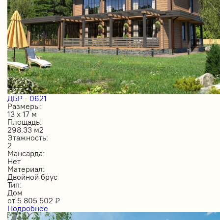
ДБР - 0621
Размеры:
13 х 17 м
Площадь:
298.33 м2
Этажность:
2
Мансарда:
Нет
Материал:
Двойной брус
Тип:
Дом
от
5 805 502
₽
Подробнее