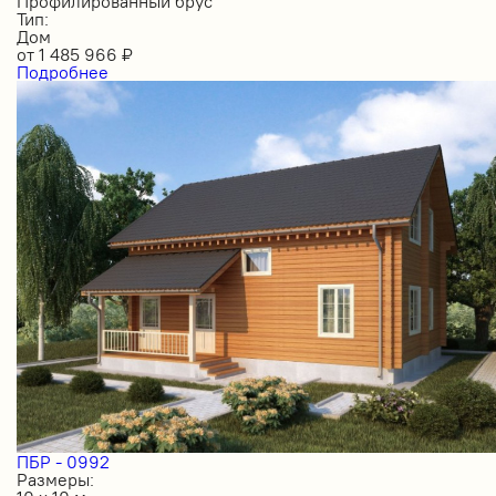
Профилированный брус
Тип:
Дом
от
1 485 966
₽
Подробнее
ПБР - 0992
Размеры: