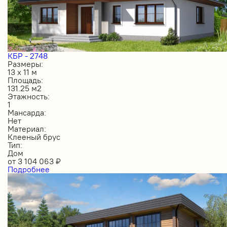
КБР - 2748
Размеры:
13 х 11 м
Площадь:
131.25 м2
Этажность:
1
Мансарда:
Нет
Материал:
Клееный брус
Тип:
Дом
от
3 104 063
₽
Подробнее