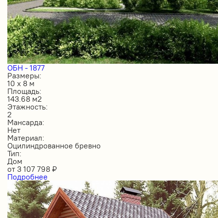
ОБН - 1877
Размеры:
10 х 8 м
Площадь:
143.68 м2
Этажность:
2
Мансарда:
Нет
Материал:
Оцилиндрованное бревно
Тип:
Дом
от
3 107 798
₽
Подробнее