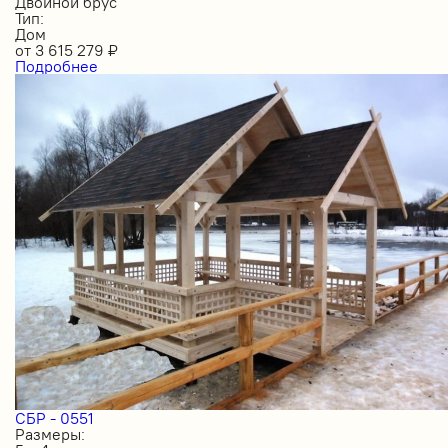
Двойной брус
Тип:
Дом
от
3 615 279
₽
Подробнее
СБР - 0551
Размеры: