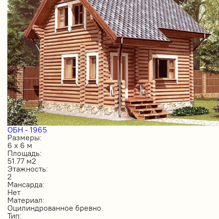
ОБН - 1965
Размеры:
6 х 6 м
Площадь:
51.77 м2
Этажность:
2
Мансарда:
Нет
Материал:
Оцилиндрованное бревно
Тип: