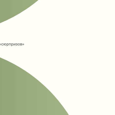
 «сюрпризов»